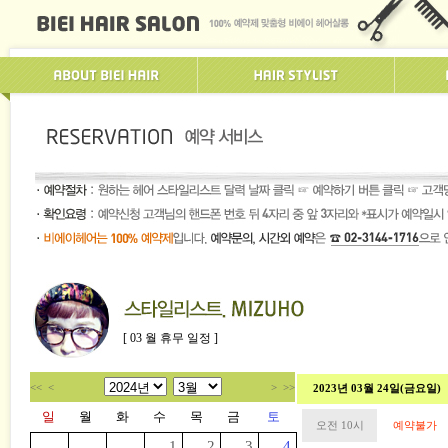
[ 03 월 휴무 일정 ]
<<
<
>
>>
2023년 03월 24일(금요일)
일
월
화
수
목
금
토
오전 10시
예약불가
1
2
3
4