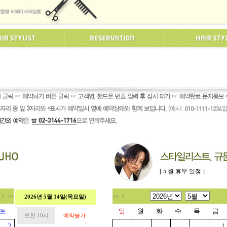
[ 5 월 휴무 일정 ]
>
>>
<<
<
2026년 5월 14일(목요일)
토
일
월
화
수
목
금
오전 10시
예약불가
2
1