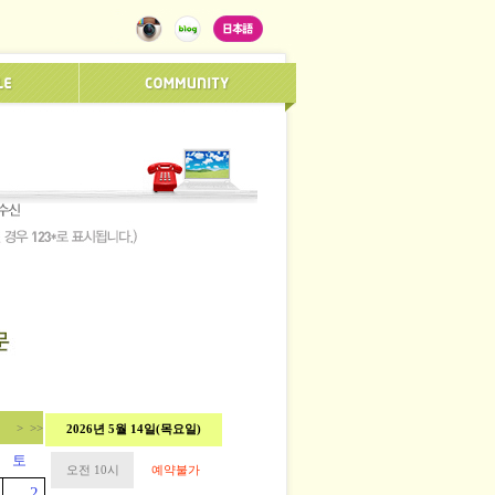
>
>>
2026년 5월 14일(목요일)
토
오전 10시
예약불가
2