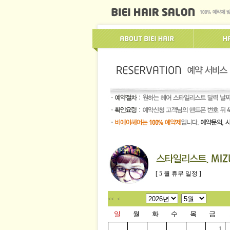
[ 5 월 휴무 일정 ]
<<
<
일
월
화
수
목
금
1