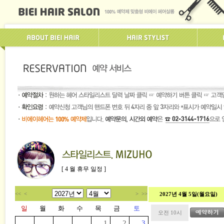
[ 4 월 휴무 일정 ]
<<
<
>
>>
2027년 4월 5일(월요일)
일
월
화
수
목
금
토
오전 10시
1
2
3