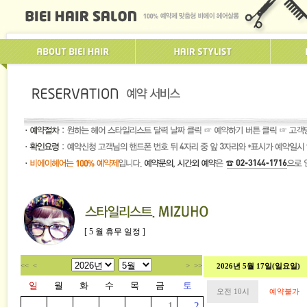
[ 5 월 휴무 일정 ]
<<
<
>
>>
2026년 5월 17일(일요일)
일
월
화
수
목
금
토
오전 10시
예약불가
1
2